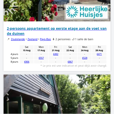
2-persoons appartement op eerste etage aan de voet van
de duinen
📍
Zoutelande
•
Zeeland
•
Pays-Bas
🧍 2 personnes
🛁 1 salle de bain
Sat
Mon
Fri
Sat
Mon
Fri
15 Aug
17 Aug
21 Aug
22 Aug
24 Aug
28 Aug
4 jours
-
-
€492
-
-
€471
5 jours
-
€557
-
-
€528
-
8 jours
€906
-
-
€867
-
-
* Le prix est une indication et peut déjà avoir changé.