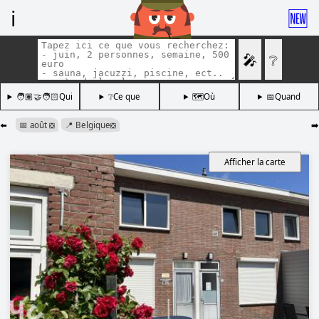
ℹ️
🆕
🎤
❔
🧑🏽‍🤝‍🧑🏻Qui
❔Ce que
🗺️Où
📅Quand
⬅️
📅 août
📍 Belgique
➡️
❎
❎
Afficher la carte