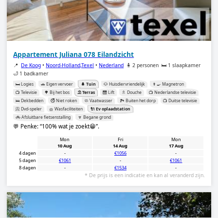
Appartement Juliana 078 Eilandzicht
📍
De Koog
•
Noord-Holland,Texel
•
Nederland
🧍 2 personen
🛏️ 1 slaapkamer
🛁 1 badkamer
🛏️ Logies
🚗 Eigen vervoer
🌲 Tuin
🐶 Huisdiervriendelijk
👨‍🍳 Magnetron
📺 Televisie
🌳 Bij het bos
⛱️ Terras
🛗 Lift
🚿 Douche
📺 Nederlandse televisie
🛌 Dekbedden
🚭 Niet roken
🧼 Vaatwasser
🏞️ Buiten het dorp
📺 Duitse televisie
📀 Dvd-speler
🧺 Wasfaciliteiten
🔌 Ev oplaadstation
🚲 Afsluitbare fietsenstalling
🔽 Begane grond
💬 Penke:
100% wat je zoekt😁
.
Mon
Fri
Mon
10 Aug
14 Aug
17 Aug
4 dagen
-
€1056
-
5 dagen
€1061
-
€1061
8 dagen
-
€1534
-
* De prijs is een indicatie en kan al veranderd zijn.