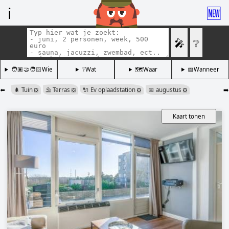
ℹ️
🆕
🎤
❔
🧑🏽‍🤝‍🧑🏻Wie
❔Wat
🗺️Waar
📅Wanneer
⬅️
🌲 Tuin
⛱️ Terras
🔌 Ev oplaadstation
📅 augustus
➡️
❎
❎
❎
❎
Kaart tonen