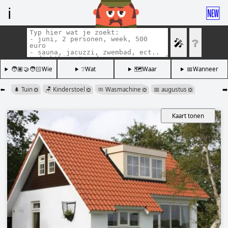
ℹ️
🆕
🎤
❔
🧑🏽‍🤝‍🧑🏻Wie
❔Wat
🗺️Waar
📅Wanneer
⬅️
🌲 Tuin
🪑 Kinderstoel
🧼 Wasmachine
📅 augustus
➡️
❎
❎
❎
❎
Kaart tonen