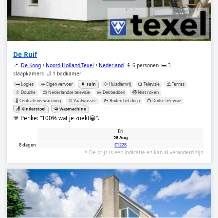
De Ruif
📍
De Koog
•
Noord-Holland,Texel
•
Nederland
🧍 6 personen
🛏️ 3
slaapkamers
🛁 1 badkamer
🛏️ Logies
🚗 Eigen vervoer
🌲 Tuin
🐶 Huisdiervrij
📺 Televisie
⛱️ Terras
🚿 Douche
📺 Nederlandse televisie
🛌 Dekbedden
🚭 Niet roken
🌡️ Centrale verwarming
🧼 Vaatwasser
🏞️ Buiten het dorp
📺 Duitse televisie
🪑 Kinderstoel
🧼 Wasmachine
💬 Penke:
100% wat je zoekt😁
.
Fri
28 Aug
8 dagen
€1228
* De prijs is een indicatie en kan al veranderd zijn.