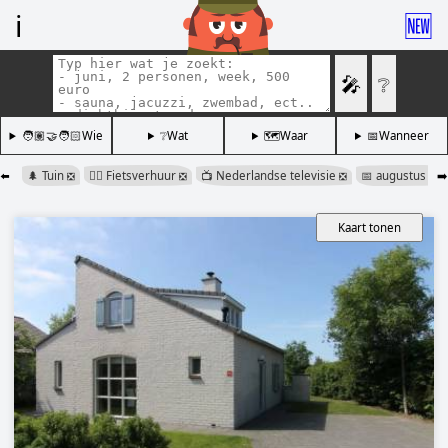
ℹ️
🆕
🎤
❔
🧑🏽‍🤝‍🧑🏻Wie
❔Wat
🗺️Waar
📅Wanneer
⬅️
🌲 Tuin
🚴‍♂️ Fietsverhuur
📺 Nederlandse televisie
📅 augustus
➡️
❎
❎
❎
❎
Kaart tonen