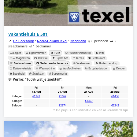
Vakantiehuis E 501
📍
De Cocksdorp
•
Noord-Holland,Texel
•
Nederland
🧍 6 personen
🛏️ 3
slaapkamers
🛁 1 badkamer
🛏️ Logies
🚗 Eigen vervoer
🌲 Tuin
🐶 Huisdiervriendelijk
📶 Wifi
👨‍🍳 Magnetron
📺 Televisie
🌳 Bij het bos
⛱️ Terras
🍽️ Restaurant
🚴‍♂️ Fietsverhuur
📺 Nederlandse televisie
🧼 Vaatwasser
🏞️ Buiten het dorp
📺 Duitse televisie
🧼 Wasmachine
🧺 Wasfaciliteiten
🔌 Ev oplaadstation
🧺 Droger
⚽️ Speelveld
🍟 Snackbar
🛒 Supermarkt
💬 Penke:
100% wat je zoekt😁
.
Fri
Fri
Mon
Fri
14 Aug
21 Aug
24 Aug
28 Aug
4 dagen
€1741
€1462
-
€1436
5 dagen
-
-
€1357
-
8 dagen
-
€2374
-
€2342
* De prijs is een indicatie en kan al veranderd zijn.