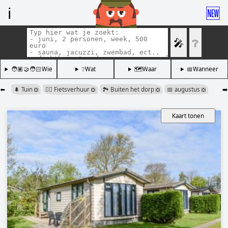
ℹ️
🆕
🎤
❔
🧑🏽‍🤝‍🧑🏻Wie
❔Wat
🗺️Waar
📅Wanneer
⬅️
🌲 Tuin
🚴‍♂️ Fietsverhuur
🏞️ Buiten het dorp
📅 augustus
➡️
❎
❎
❎
❎
Kaart tonen