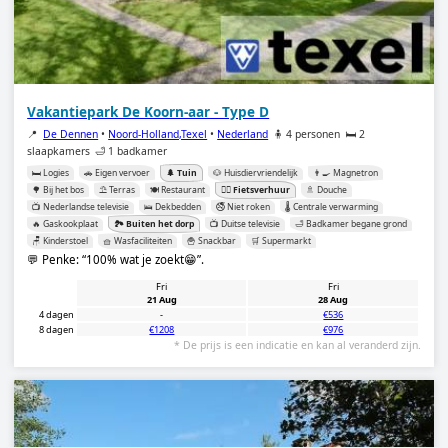
Vakantiepark De Koorn-aar - Type D
📍
De Dennen
•
Noord-Holland,Texel
•
Nederland
🧍 4 personen
🛏️ 2
slaapkamers
🛁 1 badkamer
🛏️ Logies
🚗 Eigen vervoer
🌲 Tuin
🐶 Huisdiervriendelijk
👨‍🍳 Magnetron
🌳 Bij het bos
⛱️ Terras
🍽️ Restaurant
🚴‍♂️ Fietsverhuur
🚿 Douche
📺 Nederlandse televisie
🛌 Dekbedden
🚭 Niet roken
🌡️ Centrale verwarming
🔥 Gaskookplaat
🏞️ Buiten het dorp
📺 Duitse televisie
🛁 Badkamer begane grond
🪑 Kinderstoel
🧺 Wasfaciliteiten
🍟 Snackbar
🛒 Supermarkt
💬 Penke:
100% wat je zoekt😁
.
Fri
Fri
21 Aug
28 Aug
4 dagen
-
€536
8 dagen
€1208
€976
* De prijs is een indicatie en kan al veranderd zijn.