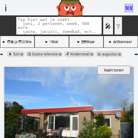
ℹ️
🆕
🎤
❔
🧑🏽‍🤝‍🧑🏻Wie
❔Wat
🗺️Waar
📅Wanneer
⬅️
🌲 Tuin
📺 Duitse televisie
🪑 Kinderstoel
📅 augustus
➡️
❎
❎
❎
❎
Kaart tonen