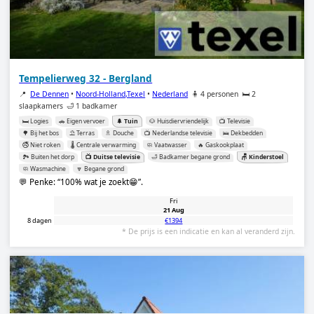
Tempelierweg 32 - Bergland
📍
De Dennen
•
Noord-Holland,Texel
•
Nederland
🧍 4 personen
🛏️ 2
slaapkamers
🛁 1 badkamer
🛏️ Logies
🚗 Eigen vervoer
🌲 Tuin
🐶 Huisdiervriendelijk
📺 Televisie
🌳 Bij het bos
⛱️ Terras
🚿 Douche
📺 Nederlandse televisie
🛌 Dekbedden
🚭 Niet roken
🌡️ Centrale verwarming
🧼 Vaatwasser
🔥 Gaskookplaat
🏞️ Buiten het dorp
📺 Duitse televisie
🛁 Badkamer begane grond
🪑 Kinderstoel
🧼 Wasmachine
🔽 Begane grond
💬 Penke:
100% wat je zoekt😁
.
Fri
21 Aug
8 dagen
€1394
* De prijs is een indicatie en kan al veranderd zijn.