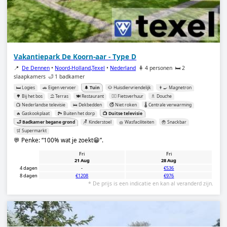
Vakantiepark De Koorn-aar - Type D
📍
De Dennen
•
Noord-Holland,Texel
•
Nederland
🧍 4 personen
🛏️ 2
slaapkamers
🛁 1 badkamer
🛏️ Logies
🚗 Eigen vervoer
🌲 Tuin
🐶 Huisdiervriendelijk
👨‍🍳 Magnetron
🌳 Bij het bos
⛱️ Terras
🍽️ Restaurant
🚴‍♂️ Fietsverhuur
🚿 Douche
📺 Nederlandse televisie
🛌 Dekbedden
🚭 Niet roken
🌡️ Centrale verwarming
🔥 Gaskookplaat
🏞️ Buiten het dorp
📺 Duitse televisie
🛁 Badkamer begane grond
🪑 Kinderstoel
🧺 Wasfaciliteiten
🍟 Snackbar
🛒 Supermarkt
💬 Penke:
100% wat je zoekt😁
.
Fri
Fri
21 Aug
28 Aug
4 dagen
-
€536
8 dagen
€1208
€976
* De prijs is een indicatie en kan al veranderd zijn.