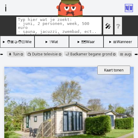
ℹ️
🆕
🎤
❔
🧑🏽‍🤝‍🧑🏻Wie
❔Wat
🗺️Waar
📅Wanneer
⬅️
🌲 Tuin
📺 Duitse televisie
🛁 Badkamer begane grond
📅 august
➡️
❎
❎
❎
Kaart tonen