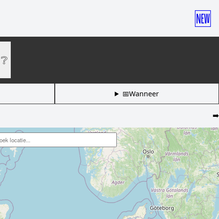
🆕
❔
📅Wanneer
➡️