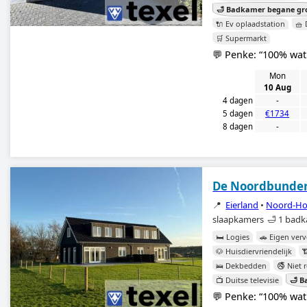
🛁 Badkamer begane gr
🔌 Ev oplaadstation
🧺
🛒 Supermarkt
💬 Penke:
100% wat 
Mon
10 Aug
4 dagen
-
5 dagen
€1734
8 dagen
-
De Noordbunde
📍
Eierland
•
Noord-Hol
slaapkamers
🛁 1 bad
🛏️ Logies
🚗 Eigen ver
🐶 Huisdiervriendelijk

🛌 Dekbedden
🚭 Niet 
📺 Duitse televisie
🛁 
💬 Penke:
100% wat 