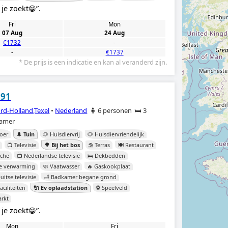
je zoekt😁
.
Fri
Mon
07 Aug
24 Aug
€1732
-
-
€1737
* De prijs is een indicatie en kan al veranderd zijn.
291
rd-Holland,Texel
•
Nederland
🧍 6 personen
🛏️ 3
kamer
voer
🌲 Tuin
🐶 Huisdiervrij
🐶 Huisdiervriendelijk
📺 Televisie
🌳 Bij het bos
⛱️ Terras
🍽️ Restaurant
uche
📺 Nederlandse televisie
🛌 Dekbedden
ale verwarming
🧼 Vaatwasser
🔥 Gaskookplaat
uitse televisie
🛁 Badkamer begane grond
aciliteiten
🔌 Ev oplaadstation
⚽️ Speelveld
arkt
je zoekt😁
.
Mon
Fri