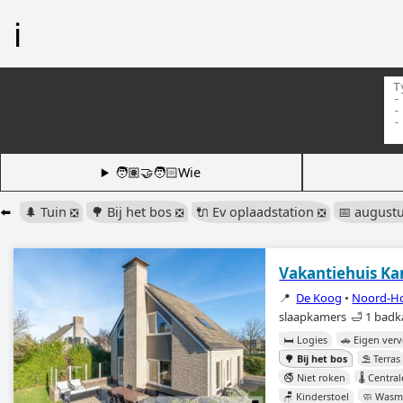
ℹ️
🧑🏽‍🤝‍🧑🏻Wie
⬅️
🌲 Tuin
🌳 Bij het bos
🔌 Ev oplaadstation
📅 august
❎
❎
❎
Vakantiehuis Ka
📍
De Koog
•
Noord-Ho
slaapkamers
🛁 1 bad
🛏️ Logies
🚗 Eigen ver
🌳 Bij het bos
⛱️ Terras
🚭 Niet roken
🌡️ Centr
🪑 Kinderstoel
🧼 Wasm