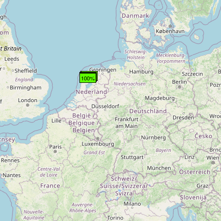
100%
100%
100%
100%
100%
100%
100%
100%
100%
100%
100%
100%
100%
100%
100%
100%
100%
100%
100%
100%
100%
100%
100%
100%
100%
100%
100%
100%
100%
100%
100%
100%
100%
100%
100%
100%
100%
100%
100%
100%
100%
100%
100%
100%
100%
100%
100%
100%
100%
100%
100%
100%
100%
100%
100%
100%
100%
100%
100%
100%
100%
100%
100%
100%
100%
100%
100%
100%
100%
100%
100%
100%
100%
100%
100%
100%
100%
100%
100%
100%
100%
100%
100%
100%
100%
100%
100%
100%
100%
100%
100%
100%
100%
100%
100%
100%
100%
100%
100%
100%
100%
100%
100%
100%
100%
100%
100%
100%
100%
100%
100%
100%
100%
100%
100%
100%
100%
100%
100%
100%
100%
100%
100%
100%
100%
100%
100%
100%
100%
100%
100%
100%
100%
100%
100%
100%
100%
100%
100%
100%
100%
100%
100%
100%
100%
100%
100%
100%
100%
100%
100%
100%
100%
100%
100%
100%
100%
100%
100%
100%
100%
100%
100%
100%
100%
100%
100%
100%
100%
100%
100%
100%
100%
100%
100%
100%
100%
100%
100%
100%
100%
100%
100%
100%
100%
100%
100%
100%
100%
100%
100%
100%
100%
100%
100%
100%
100%
100%
100%
100%
100%
100%
100%
100%
100%
100%
100%
100%
100%
100%
100%
100%
100%
100%
100%
100%
100%
100%
100%
100%
100%
100%
100%
100%
100%
100%
100%
100%
100%
100%
100%
100%
100%
100%
100%
100%
100%
100%
100%
100%
100%
100%
100%
100%
100%
100%
100%
100%
100%
100%