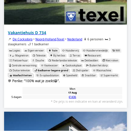
Vakantiehuis D 734
📍
De Cocksdorp
•
Noord-Holland,Texel
•
Nederland
🧍 6 personen
🛏️ 3
slaapkamers
🛁 1 badkamer
🛏️ Logies
🚗 Eigen vervoer
🌲 Tuin
🐶 Huisdiervrij
🐶 Huisdiervriendelijk
📶 Wifi
👨‍🍳 Magnetron
📺 Televisie
🌳 Bij het bos
⛱️ Terras
🍽️ Restaurant
🚴‍♂️ Fietsverhuur
🚿 Douche
📺 Nederlandse televisie
🛌 Dekbedden
🚭 Niet roken
🌡️ Centrale verwarming
🧼 Vaatwasser
🔥 Gaskookplaat
🏞️ Buiten het dorp
📺 Duitse televisie
🛁 Badkamer begane grond
📀 Dvd-speler
🧼 Wasmachine
🧺 Wasfaciliteiten
🔌 Ev oplaadstation
⚽️ Speelveld
🍟 Snackbar
🛒 Supermarkt
💬 Penke:
100% wat je zoekt😁
.
Mon
17 Aug
5 dagen
€1436
* De prijs is een indicatie en kan al veranderd zijn.