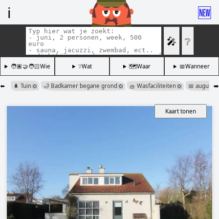
ℹ️
🆕
🎤
❔
🧑🏽‍🤝‍🧑🏻Wie
❔Wat
🗺️Waar
📅Wanneer
⬅️
🌲 Tuin
🛁 Badkamer begane grond
🧺 Wasfaciliteiten
📅 augustu
➡️
❎
❎
❎
Kaart tonen