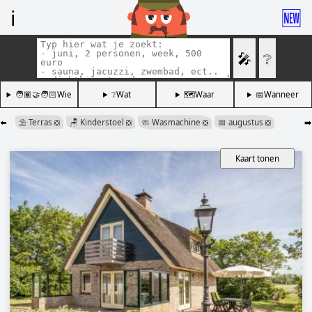
ℹ️
🆕
🎤
❔
🧑🏽‍🤝‍🧑🏻Wie
❔Wat
🗺️Waar
📅Wanneer
⬅️
⛱️ Terras
🪑 Kinderstoel
🧼 Wasmachine
📅 augustus
➡️
❎
❎
❎
❎
Kaart tonen