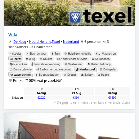
Villa
📍
De Koog
•
Noord-Holland,Texel
•
Nederland
🧍 6 personen
🛏️ 3
slaapkamers
🛁 1 badkamer
🛏️ Logies
🚗 Eigen vervoer
🌲 Tuin
🐶 Huisdiervriendelijk
👨‍🍳 Magnetron
⛱️ Terras
🔒 Veilig
🚿 Douche
📺 Nederlandse televisie
🛌 Dekbedden
🚭 Niet roken
🌡️ Centrale verwarming
🧼 Vaatwasser
🏞️ Buiten het dorp
📺 Duitse televisie
🛁 Badkamer begane grond
🪑 Kinderstoel
📀 Dvd-speler
🧼 Wasmachine
🔌 Ev oplaadstation
🧺 Droger
🌆 Balkon
🔥 Haard
💬 Penke:
100% wat je zoekt😁
.
Fri
Fri
Fri
14 Aug
21 Aug
28 Aug
8 dagen
€2029
€1941
€1499
* De prijs is een indicatie en kan al veranderd zijn.