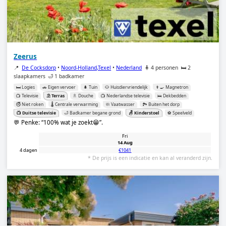
Zeerus
📍
De Cocksdorp
•
Noord-Holland,Texel
•
Nederland
🧍 4 personen
🛏️ 2
slaapkamers
🛁 1 badkamer
🛏️ Logies
🚗 Eigen vervoer
🌲 Tuin
🐶 Huisdiervriendelijk
👨‍🍳 Magnetron
📺 Televisie
⛱️ Terras
🚿 Douche
📺 Nederlandse televisie
🛌 Dekbedden
🚭 Niet roken
🌡️ Centrale verwarming
🧼 Vaatwasser
🏞️ Buiten het dorp
📺 Duitse televisie
🛁 Badkamer begane grond
🪑 Kinderstoel
⚽️ Speelveld
💬 Penke:
100% wat je zoekt😁
.
Fri
14 Aug
4 dagen
€1041
* De prijs is een indicatie en kan al veranderd zijn.