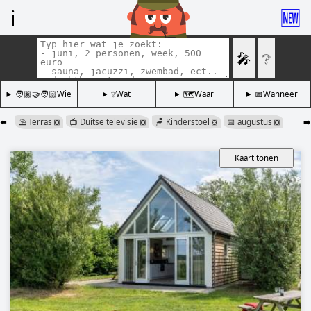
ℹ️
🆕
🎤
❔
🧑🏽‍🤝‍🧑🏻Wie
❔Wat
🗺️Waar
📅Wanneer
⬅️
⛱️ Terras
📺 Duitse televisie
🪑 Kinderstoel
📅 augustus
➡️
❎
❎
❎
❎
Kaart tonen