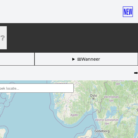
🆕
❔
📅Wanneer
➡️