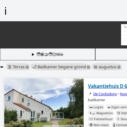
ℹ️
🧑🏽‍🤝‍🧑🏻Wie
⬅️
⛱️ Terras
🛁 Badkamer begane grond
📅 augustus
❎
❎
❎
Vakantiehuis D 
📍
De Cocksdorp
•
Noo
badkamer
🛏️ Logies
🚗 Eigen ver
👨‍🍳 Magnetron
📺 Tele
🚴‍♂️ Fietsverhuur
🚿 Do
🚭 Niet roken
🌡️ Centr