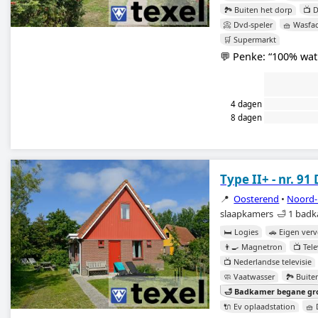
🏞️ Buiten het dorp
📺 D
📀 Dvd-speler
🧺 Wasfac
🛒 Supermarkt
💬 Penke:
100% wat 
4 dagen
8 dagen
Type II+ - nr. 9
📍
Oosterend
•
Noord-
slaapkamers
🛁 1 bad
🛏️ Logies
🚗 Eigen ver
👨‍🍳 Magnetron
📺 Tele
📺 Nederlandse televisie
🧼 Vaatwasser
🏞️ Buit
🛁 Badkamer begane gr
🔌 Ev oplaadstation
🧺