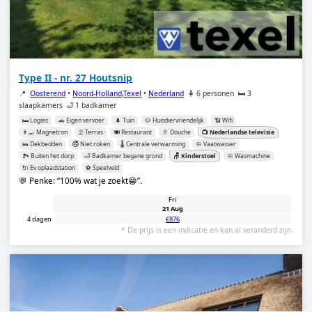
Type II - nr. 27 Houtsnip
📍
Oosterend
•
Noord-Holland,Texel
•
Nederland
🧍 6 personen
🛏️ 3
slaapkamers
🛁 1 badkamer
🛏️ Logies
🚗 Eigen vervoer
🌲 Tuin
🐶 Huisdiervriendelijk
📶 Wifi
👨‍🍳 Magnetron
⛱️ Terras
🍽️ Restaurant
🚿 Douche
📺 Nederlandse televisie
🛌 Dekbedden
🚭 Niet roken
🌡️ Centrale verwarming
🧼 Vaatwasser
🏞️ Buiten het dorp
🛁 Badkamer begane grond
🪑 Kinderstoel
🧼 Wasmachine
🔌 Ev oplaadstation
⚽️ Speelveld
💬 Penke:
100% wat je zoekt😁
.
Fri
21 Aug
4 dagen
€876
* De prijs is een indicatie en kan al veranderd zijn.