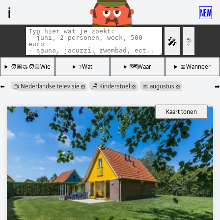
ℹ️
🆕
🎤
❔
🧑🏽‍🤝‍🧑🏻Wie
❔Wat
🗺️Waar
📅Wanneer
⬅️
📺 Nederlandse televisie
🪑 Kinderstoel
📅 augustus
➡️
❎
❎
❎
Kaart tonen