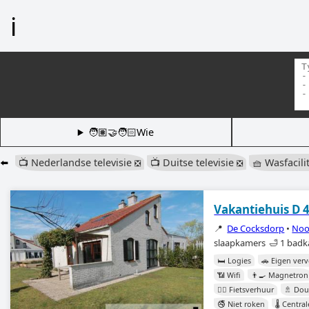
ℹ️
🧑🏽‍🤝‍🧑🏻Wie
⬅️
📺 Nederlandse televisie
📺 Duitse televisie
🧺 Wasfacili
❎
❎
Vakantiehuis D 
📍
De Cocksdorp
•
Noo
slaapkamers
🛁 1 bad
🛏️ Logies
🚗 Eigen ver
📶 Wifi
👨‍🍳 Magnetron
🚴‍♂️ Fietsverhuur
🚿 Do
🚭 Niet roken
🌡️ Centr