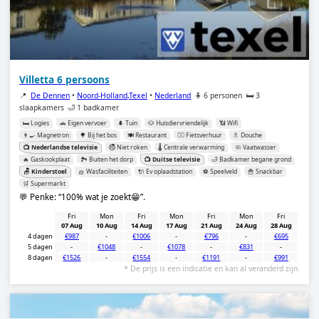
Villetta 6 persoons
📍
De Dennen
•
Noord-Holland,Texel
•
Nederland
🧍 6 personen
🛏️ 3
slaapkamers
🛁 1 badkamer
🛏️ Logies
🚗 Eigen vervoer
🌲 Tuin
🐶 Huisdiervriendelijk
📶 Wifi
👨‍🍳 Magnetron
🌳 Bij het bos
🍽️ Restaurant
🚴‍♂️ Fietsverhuur
🚿 Douche
📺 Nederlandse televisie
🚭 Niet roken
🌡️ Centrale verwarming
🧼 Vaatwasser
🔥 Gaskookplaat
🏞️ Buiten het dorp
📺 Duitse televisie
🛁 Badkamer begane grond
🪑 Kinderstoel
🧺 Wasfaciliteiten
🔌 Ev oplaadstation
⚽️ Speelveld
🍟 Snackbar
🛒 Supermarkt
💬 Penke:
100% wat je zoekt😁
.
Fri
Mon
Fri
Mon
Fri
Mon
Fri
07 Aug
10 Aug
14 Aug
17 Aug
21 Aug
24 Aug
28 Aug
4 dagen
€987
-
€1006
-
€796
-
€695
5 dagen
-
€1048
-
€1078
-
€831
-
8 dagen
€1526
-
€1554
-
€1191
-
€991
* De prijs is een indicatie en kan al veranderd zijn.