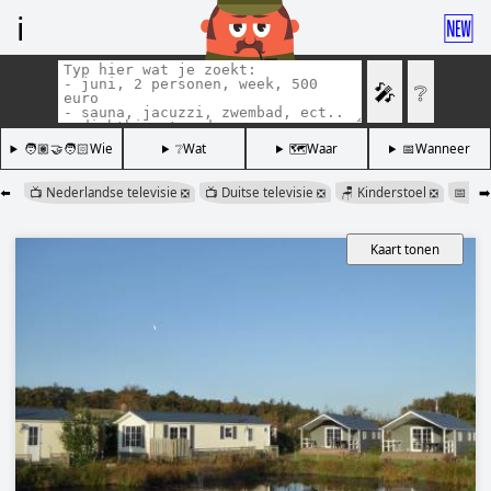
ℹ️
🆕
🎤
❔
🧑🏽‍🤝‍🧑🏻Wie
❔Wat
🗺️Waar
📅Wanneer
⬅️
📺 Nederlandse televisie
📺 Duitse televisie
🪑 Kinderstoel
📅 au
➡️
❎
❎
❎
Kaart tonen