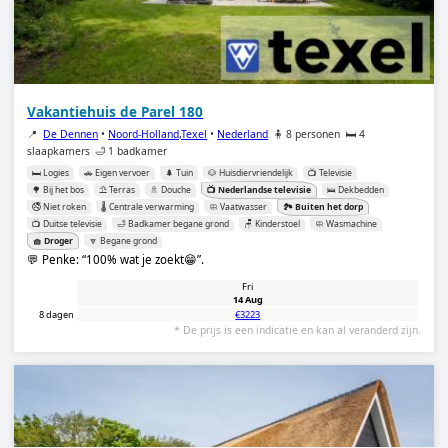
Vakantiehuis de Parel 180
📍
De Dennen
•
Noord-Holland,Texel
•
Nederland
🧍 8 personen
🛏️ 4
slaapkamers
🛁 1 badkamer
🛏️ Logies
🚗 Eigen vervoer
🌲 Tuin
🐶 Huisdiervriendelijk
📺 Televisie
🌳 Bij het bos
⛱️ Terras
🚿 Douche
📺 Nederlandse televisie
🛌 Dekbedden
🚭 Niet roken
🌡️ Centrale verwarming
🧼 Vaatwasser
🏞️ Buiten het dorp
📺 Duitse televisie
🛁 Badkamer begane grond
🪑 Kinderstoel
🧼 Wasmachine
🧺 Droger
🔽 Begane grond
💬 Penke:
100% wat je zoekt😁
.
Fri
14 Aug
8 dagen
€3223
* De prijs is een indicatie en kan al veranderd zijn.