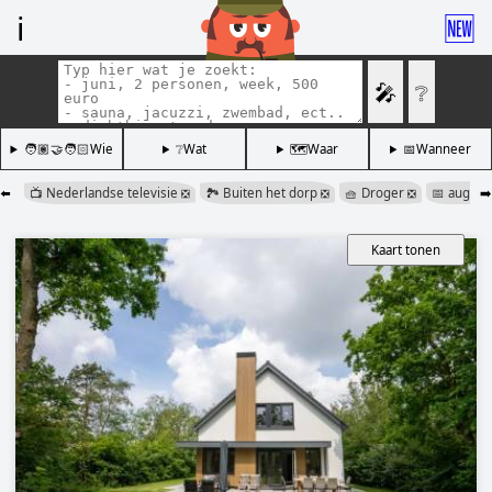
ℹ️
🆕
🎤
❔
🧑🏽‍🤝‍🧑🏻Wie
❔Wat
🗺️Waar
📅Wanneer
⬅️
📺 Nederlandse televisie
🏞️ Buiten het dorp
🧺 Droger
📅 augus
➡️
❎
❎
❎
Kaart tonen