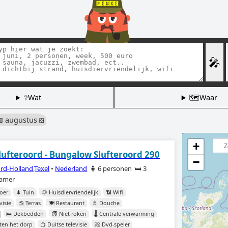
🎤
❔Wat
🗺️Waar
 augustus
❎
+
ufteroord - Bungalow Slufteroord 290
−
rd-Holland,Texel
•
Nederland
🧍 6 personen
🛏️ 3
kamer
voer
🌲 Tuin
🐶 Huisdiervriendelijk
📶 Wifi
visie
⛱️ Terras
🍽️ Restaurant
🚿 Douche
🛌 Dekbedden
🚭 Niet roken
🌡️ Centrale verwarming
iten het dorp
📺 Duitse televisie
📀 Dvd-speler