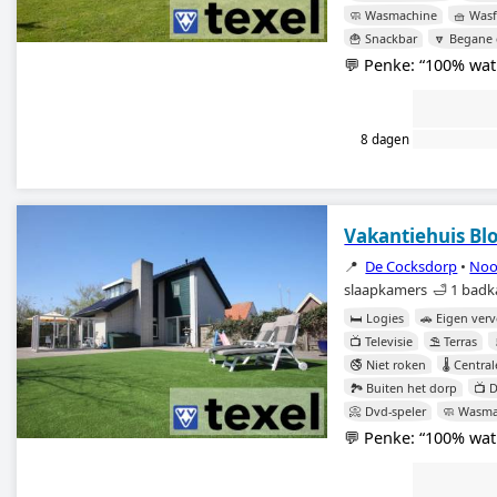
🧼 Wasmachine
🧺 Wasf
🍟 Snackbar
🔽 Begane
💬 Penke:
100% wat 
8 dagen
Vakantiehuis Bl
📍
De Cocksdorp
•
Noo
slaapkamers
🛁 1 bad
🛏️ Logies
🚗 Eigen ver
📺 Televisie
⛱️ Terras
🚭 Niet roken
🌡️ Centr
🏞️ Buiten het dorp
📺 D
📀 Dvd-speler
🧼 Wasma
💬 Penke:
100% wat 