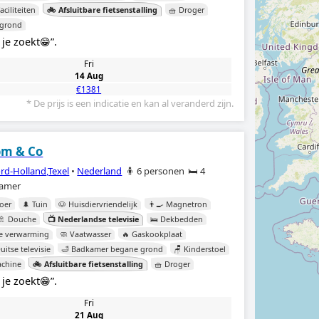
aciliteiten
🚲 Afsluitbare fietsenstalling
🧺 Droger
 grond
je zoekt😁
.
Fri
14 Aug
€1381
* De prijs is een indicatie en kan al veranderd zijn.
om & Co
rd-Holland,Texel
•
Nederland
🧍 6 personen
🛏️ 4
kamer
voer
🌲 Tuin
🐶 Huisdiervriendelijk
👨‍🍳 Magnetron
🚿 Douche
📺 Nederlandse televisie
🛌 Dekbedden
ale verwarming
🧼 Vaatwasser
🔥 Gaskookplaat
uitse televisie
🛁 Badkamer begane grond
🪑 Kinderstoel
chine
🚲 Afsluitbare fietsenstalling
🧺 Droger
je zoekt😁
.
Fri
21 Aug