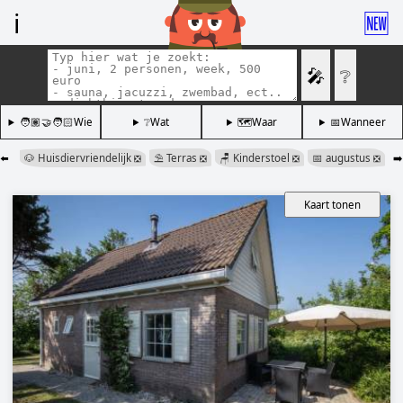
ℹ️
🆕
🎤
❔
🧑🏽‍🤝‍🧑🏻Wie
❔Wat
🗺️Waar
📅Wanneer
⬅️
🐶 Huisdiervriendelijk
⛱️ Terras
🪑 Kinderstoel
📅 augustus
➡️
❎
❎
❎
❎
Kaart tonen