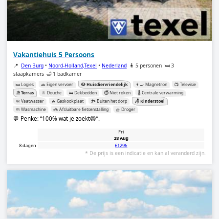
Vakantiehuis 5 Persoons
📍
Den Burg
•
Noord-Holland,Texel
•
Nederland
🧍 5 personen
🛏️ 3
slaapkamers
🛁 1 badkamer
🛏️ Logies
🚗 Eigen vervoer
🐶 Huisdiervriendelijk
👨‍🍳 Magnetron
📺 Televisie
⛱️ Terras
🚿 Douche
🛌 Dekbedden
🚭 Niet roken
🌡️ Centrale verwarming
🧼 Vaatwasser
🔥 Gaskookplaat
🏞️ Buiten het dorp
🪑 Kinderstoel
🧼 Wasmachine
🚲 Afsluitbare fietsenstalling
🧺 Droger
💬 Penke:
100% wat je zoekt😁
.
Fri
28 Aug
8 dagen
€1296
* De prijs is een indicatie en kan al veranderd zijn.