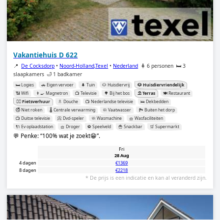
Vakantiehuis D 622
📍
De Cocksdorp
•
Noord-Holland,Texel
•
Nederland
🧍 6 personen
🛏️ 3
slaapkamers
🛁 1 badkamer
🛏️ Logies
🚗 Eigen vervoer
🌲 Tuin
🐶 Huisdiervrij
🐶 Huisdiervriendelijk
📶 Wifi
👨‍🍳 Magnetron
📺 Televisie
🌳 Bij het bos
⛱️ Terras
🍽️ Restaurant
🚴‍♂️ Fietsverhuur
🚿 Douche
📺 Nederlandse televisie
🛌 Dekbedden
🚭 Niet roken
🌡️ Centrale verwarming
🧼 Vaatwasser
🏞️ Buiten het dorp
📺 Duitse televisie
📀 Dvd-speler
🧼 Wasmachine
🧺 Wasfaciliteiten
🔌 Ev oplaadstation
🧺 Droger
⚽️ Speelveld
🍟 Snackbar
🛒 Supermarkt
💬 Penke:
100% wat je zoekt😁
.
Fri
28 Aug
4 dagen
€1369
8 dagen
€2218
* De prijs is een indicatie en kan al veranderd zijn.