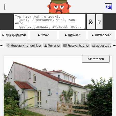
ℹ️
🆕
🎤
❔
🧑🏽‍🤝‍🧑🏻Wie
❔Wat
🗺️Waar
📅Wanneer
⬅️
🐶 Huisdiervriendelijk
⛱️ Terras
🚴‍♂️ Fietsverhuur
📅 augustus
➡️
❎
❎
❎
❎
Kaart tonen