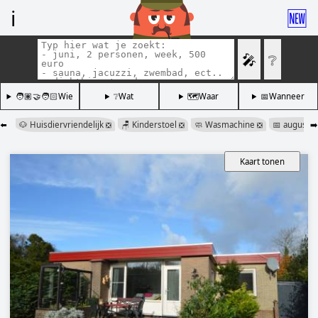
ℹ️
🆕
🎤
❔
🧑🏽‍🤝‍🧑🏻Wie
❔Wat
🗺️Waar
📅Wanneer
⬅️
🐶 Huisdiervriendelijk
🪑 Kinderstoel
🧼 Wasmachine
📅 augustu
➡️
❎
❎
❎
Kaart tonen