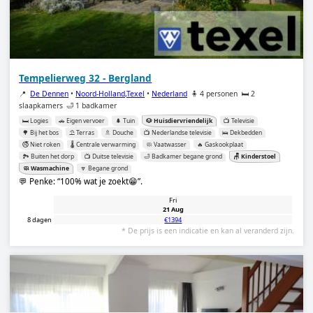
Tempelierweg 32 - Bergland
📍
De Dennen
•
Noord-Holland,Texel
•
Nederland
🧍 4 personen
🛏️ 2
slaapkamers
🛁 1 badkamer
🛏️ Logies
🚗 Eigen vervoer
🌲 Tuin
🐶 Huisdiervriendelijk
📺 Televisie
🌳 Bij het bos
⛱️ Terras
🚿 Douche
📺 Nederlandse televisie
🛌 Dekbedden
🚭 Niet roken
🌡️ Centrale verwarming
🧼 Vaatwasser
🔥 Gaskookplaat
🏞️ Buiten het dorp
📺 Duitse televisie
🛁 Badkamer begane grond
🪑 Kinderstoel
🧼 Wasmachine
🔽 Begane grond
💬 Penke:
100% wat je zoekt😁
.
Fri
21 Aug
8 dagen
€1394
* De prijs is een indicatie en kan al veranderd zijn.