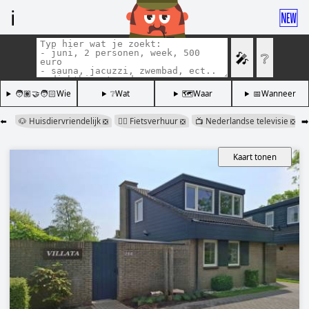
ℹ️
🆕
🎤
❔
🧑🏽‍🤝‍🧑🏻Wie
❔Wat
🗺️Waar
📅Wanneer
⬅️
🐶 Huisdiervriendelijk
🚴‍♂️ Fietsverhuur
📺 Nederlandse televisie
➡️
❎
❎
❎
Kaart tonen