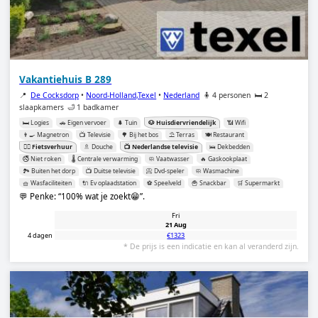
Vakantiehuis B 289
📍
De Cocksdorp
•
Noord-Holland,Texel
•
Nederland
🧍 4 personen
🛏️ 2
slaapkamers
🛁 1 badkamer
🛏️ Logies
🚗 Eigen vervoer
🌲 Tuin
🐶 Huisdiervriendelijk
📶 Wifi
👨‍🍳 Magnetron
📺 Televisie
🌳 Bij het bos
⛱️ Terras
🍽️ Restaurant
🚴‍♂️ Fietsverhuur
🚿 Douche
📺 Nederlandse televisie
🛌 Dekbedden
🚭 Niet roken
🌡️ Centrale verwarming
🧼 Vaatwasser
🔥 Gaskookplaat
🏞️ Buiten het dorp
📺 Duitse televisie
📀 Dvd-speler
🧼 Wasmachine
🧺 Wasfaciliteiten
🔌 Ev oplaadstation
⚽️ Speelveld
🍟 Snackbar
🛒 Supermarkt
💬 Penke:
100% wat je zoekt😁
.
Fri
21 Aug
4 dagen
€1323
* De prijs is een indicatie en kan al veranderd zijn.