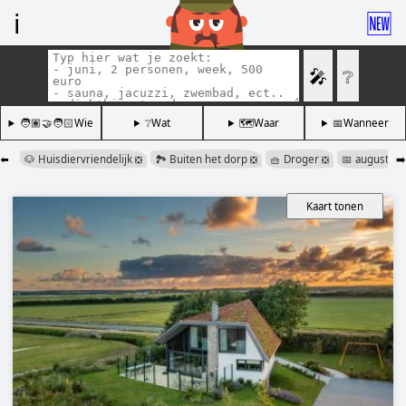
ℹ️
🆕
🎤
❔
🧑🏽‍🤝‍🧑🏻Wie
❔Wat
🗺️Waar
📅Wanneer
⬅️
🐶 Huisdiervriendelijk
🏞️ Buiten het dorp
🧺 Droger
📅 augustus
➡️
❎
❎
❎
Kaart tonen