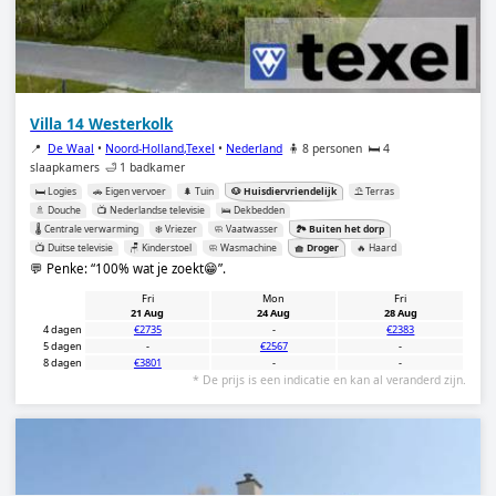
Villa 14 Westerkolk
📍
De Waal
•
Noord-Holland,Texel
•
Nederland
🧍 8 personen
🛏️ 4
slaapkamers
🛁 1 badkamer
🛏️ Logies
🚗 Eigen vervoer
🌲 Tuin
🐶 Huisdiervriendelijk
⛱️ Terras
🚿 Douche
📺 Nederlandse televisie
🛌 Dekbedden
🌡️ Centrale verwarming
❄️ Vriezer
🧼 Vaatwasser
🏞️ Buiten het dorp
📺 Duitse televisie
🪑 Kinderstoel
🧼 Wasmachine
🧺 Droger
🔥 Haard
💬 Penke:
100% wat je zoekt😁
.
Fri
Mon
Fri
21 Aug
24 Aug
28 Aug
4 dagen
€2735
-
€2383
5 dagen
-
€2567
-
8 dagen
€3801
-
-
* De prijs is een indicatie en kan al veranderd zijn.