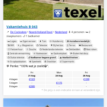
Vakantiehuis B 043
📍
De Cocksdorp
•
Noord-Holland,Texel
•
Nederland
🧍 4 personen
🛏️ 2
slaapkamers
🛁 1 badkamer
🛏️ Logies
🚗 Eigen vervoer
🌲 Tuin
🐶 Huisdiervrij
🐶 Huisdiervriendelijk
📶 Wifi
👨‍🍳 Magnetron
📺 Televisie
🌳 Bij het bos
⛱️ Terras
🍽️ Restaurant
🚴‍♂️ Fietsverhuur
🚿 Douche
📺 Nederlandse televisie
🛌 Dekbedden
🚭 Niet roken
🌡️ Centrale verwarming
🧼 Vaatwasser
🔥 Gaskookplaat
🏞️ Buiten het dorp
📺 Duitse televisie
🛁 Badkamer begane grond
🧺 Wasfaciliteiten
🔌 Ev oplaadstation
⚽️ Speelveld
🍟 Snackbar
🛒 Supermarkt
💬 Penke:
100% wat je zoekt😁
.
Fri
Mon
Fri
21 Aug
24 Aug
28 Aug
4 dagen
€1323
-
€1299
5 dagen
-
€1175
-
8 dagen
€2085
-
-
* De prijs is een indicatie en kan al veranderd zijn.