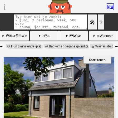
ℹ️
🆕
🎤
❔
🧑🏽‍🤝‍🧑🏻Wie
❔Wat
🗺️Waar
📅Wanneer
⬅️
🐶 Huisdiervriendelijk
🛁 Badkamer begane grond
🧺 Wasfaciliteiten
➡️
❎
❎
Kaart tonen