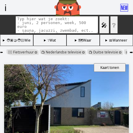
ℹ️
🆕
🎤
❔
🧑🏽‍🤝‍🧑🏻Wie
❔Wat
🗺️Waar
📅Wanneer
⬅️
🚴‍♂️ Fietsverhuur
📺 Nederlandse televisie
📺 Duitse televisie
📅 a
➡️
❎
❎
❎
Kaart tonen