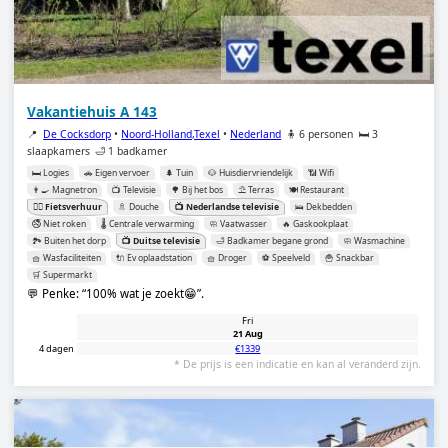
Vakantiehuis A 143
📍
De Cocksdorp
•
Noord-Holland,Texel
•
Nederland
🧍 6 personen
🛏️ 3
slaapkamers
🛁 1 badkamer
🛏️ Logies
🚗 Eigen vervoer
🌲 Tuin
🐶 Huisdiervriendelijk
📶 Wifi
👨‍🍳 Magnetron
📺 Televisie
🌳 Bij het bos
⛱️ Terras
🍽️ Restaurant
🚴‍♂️ Fietsverhuur
🚿 Douche
📺 Nederlandse televisie
🛌 Dekbedden
🚭 Niet roken
🌡️ Centrale verwarming
🧼 Vaatwasser
🔥 Gaskookplaat
🏞️ Buiten het dorp
📺 Duitse televisie
🛁 Badkamer begane grond
🧼 Wasmachine
🧺 Wasfaciliteiten
🔌 Ev oplaadstation
🧺 Droger
⚽️ Speelveld
🍟 Snackbar
🛒 Supermarkt
💬 Penke:
100% wat je zoekt😁
.
Fri
21 Aug
4 dagen
€1339
* De prijs is een indicatie en kan al veranderd zijn.