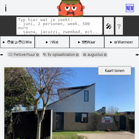
ℹ️
🆕
🎤
❔
🧑🏽‍🤝‍🧑🏻Wie
❔Wat
🗺️Waar
📅Wanneer
⬅️
🚴‍♂️ Fietsverhuur
🔌 Ev oplaadstation
📅 augustus
➡️
❎
❎
❎
Kaart tonen