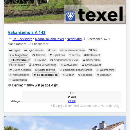
Vakantiehuis A 143
📍
De Cocksdorp
•
Noord-Holland,Texel
•
Nederland
🧍 6 personen
🛏️ 3
slaapkamers
🛁 1 badkamer
🛏️ Logies
🚗 Eigen vervoer
🌲 Tuin
🐶 Huisdiervriendelijk
📶 Wifi
👨‍🍳 Magnetron
📺 Televisie
🌳 Bij het bos
⛱️ Terras
🍽️ Restaurant
🚴‍♂️ Fietsverhuur
🚿 Douche
📺 Nederlandse televisie
🛌 Dekbedden
🚭 Niet roken
🌡️ Centrale verwarming
🧼 Vaatwasser
🔥 Gaskookplaat
🏞️ Buiten het dorp
📺 Duitse televisie
🛁 Badkamer begane grond
🧼 Wasmachine
🧺 Wasfaciliteiten
🔌 Ev oplaadstation
🧺 Droger
⚽️ Speelveld
🍟 Snackbar
🛒 Supermarkt
💬 Penke:
100% wat je zoekt😁
.
Fri
21 Aug
4 dagen
€1339
* De prijs is een indicatie en kan al veranderd zijn.