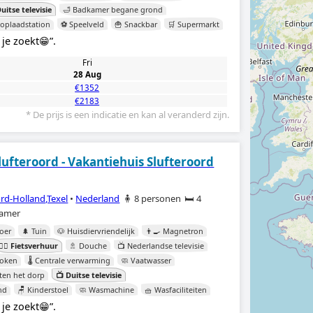
Duitse televisie
🛁 Badkamer begane grond
 oplaadstation
⚽️ Speelveld
🍟 Snackbar
🛒 Supermarkt
je zoekt😁
.
Fri
28 Aug
€1352
€2183
* De prijs is een indicatie en kan al veranderd zijn.
ufteroord - Vakantiehuis Slufteroord
rd-Holland,Texel
•
Nederland
🧍 8 personen
🛏️ 4
kamer
voer
🌲 Tuin
🐶 Huisdiervriendelijk
👨‍🍳 Magnetron
🚴‍♂️ Fietsverhuur
🚿 Douche
📺 Nederlandse televisie
roken
🌡️ Centrale verwarming
🧼 Vaatwasser
iten het dorp
📺 Duitse televisie
nd
🪑 Kinderstoel
🧼 Wasmachine
🧺 Wasfaciliteiten
je zoekt😁
.