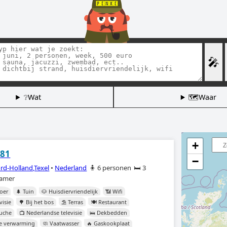
🎤
❔Wat
🗺️Waar
+
081
−
rd-Holland,Texel
•
Nederland
🧍 6 personen
🛏️ 3
kamer
voer
🌲 Tuin
🐶 Huisdiervriendelijk
📶 Wifi
visie
🌳 Bij het bos
⛱️ Terras
🍽️ Restaurant
uche
📺 Nederlandse televisie
🛌 Dekbedden
ale verwarming
🧼 Vaatwasser
🔥 Gaskookplaat