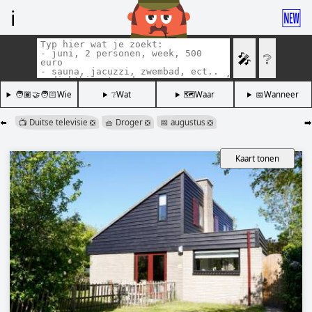
ℹ️
🆕
🎤
❔
🧑🏽‍🤝‍🧑🏻Wie
❔Wat
🗺️Waar
📅Wanneer
⬅️
📺 Duitse televisie
🧺 Droger
📅 augustus
➡️
❎
❎
❎
Kaart tonen