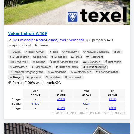
Vakantiehuis A 169
📍
De Cocksdorp
•
Noord-Holland,Texel
•
Nederland
🧍 6 personen
🛏️ 3
slaapkamers
🛁 1 badkamer
🛏️ Logies
🚗 Eigen vervoer
🌲 Tuin
🐶 Huisdiervrij
🐶 Huisdiervriendelijk
📶 Wifi
👨‍🍳 Magnetron
📺 Televisie
🌳 Bij het bos
⛱️ Terras
🍽️ Restaurant
🚴‍♂️ Fietsverhuur
🚿 Douche
📺 Nederlandse televisie
🛌 Dekbedden
🚭 Niet roken
🧼 Vaatwasser
🔥 Gaskookplaat
🏞️ Buiten het dorp
📺 Duitse televisie
🛁 Badkamer begane grond
🧼 Wasmachine
🧺 Wasfaciliteiten
🔌 Ev oplaadstation
🧺 Droger
⚽️ Speelveld
🍟 Snackbar
🛒 Supermarkt
💬 Penke:
100% wat je zoekt😁
.
Mon
Fri
Mon
Fri
17 Aug
21 Aug
24 Aug
28 Aug
4 dagen
-
€1339
-
€1316
5 dagen
€1370
-
€1241
-
8 dagen
-
€2159
-
€2131
* De prijs is een indicatie en kan al veranderd zijn.