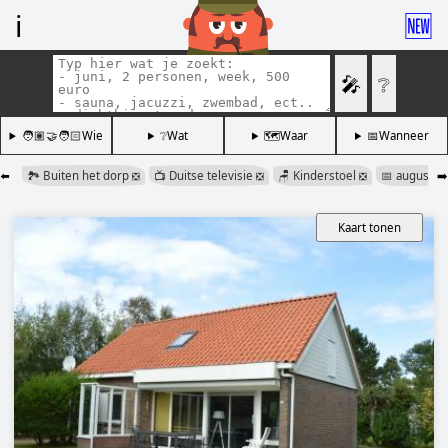
ℹ️
🆕
🎤
❔
🧑🏽‍🤝‍🧑🏻Wie
❔Wat
🗺️Waar
📅Wanneer
⬅️
🏞️ Buiten het dorp
📺 Duitse televisie
🪑 Kinderstoel
📅 augustu
➡️
❎
❎
❎
Kaart tonen