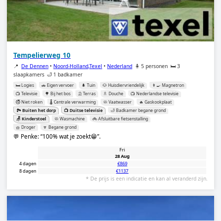
Tempelierweg 10
📍
De Dennen
•
Noord-Holland,Texel
•
Nederland
🧍 5 personen
🛏️ 3
slaapkamers
🛁 1 badkamer
🛏️ Logies
🚗 Eigen vervoer
🌲 Tuin
🐶 Huisdiervriendelijk
👨‍🍳 Magnetron
📺 Televisie
🌳 Bij het bos
⛱️ Terras
🚿 Douche
📺 Nederlandse televisie
🚭 Niet roken
🌡️ Centrale verwarming
🧼 Vaatwasser
🔥 Gaskookplaat
🏞️ Buiten het dorp
📺 Duitse televisie
🛁 Badkamer begane grond
🪑 Kinderstoel
🧼 Wasmachine
🚲 Afsluitbare fietsenstalling
🧺 Droger
🔽 Begane grond
💬 Penke:
100% wat je zoekt😁
.
Fri
28 Aug
4 dagen
€869
8 dagen
€1137
* De prijs is een indicatie en kan al veranderd zijn.