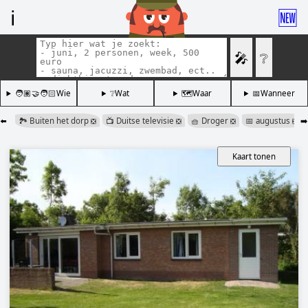
ℹ️
🆕
🎤
❔
🧑🏽‍🤝‍🧑🏻Wie
❔Wat
🗺️Waar
📅Wanneer
⬅️
🏞️ Buiten het dorp
📺 Duitse televisie
🧺 Droger
📅 augustus
➡️
❎
❎
❎
❎
Kaart tonen