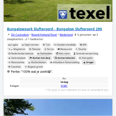
Bungalowpark Slufteroord - Bungalow Slufteroord 290
📍
De Cocksdorp
•
Noord-Holland,Texel
•
Nederland
🧍 6 personen
🛏️ 3
slaapkamers
🛁 1 badkamer
🛏️ Logies
🚗 Eigen vervoer
🌲 Tuin
🐶 Huisdiervriendelijk
📶 Wifi
👨‍🍳 Magnetron
📺 Televisie
⛱️ Terras
🍽️ Restaurant
🚿 Douche
📺 Nederlandse televisie
🛌 Dekbedden
🚭 Niet roken
🌡️ Centrale verwarming
🔥 Gaskookplaat
🏞️ Buiten het dorp
📺 Duitse televisie
📀 Dvd-speler
🧼 Wasmachine
🧺 Wasfaciliteiten
🚲 Afsluitbare fietsenstalling
🧺 Droger
🍟 Snackbar
🔽 Begane grond
💬 Penke:
100% wat je zoekt😁
.
Fri
14 Aug
8 dagen
€1381
* De prijs is een indicatie en kan al veranderd zijn.