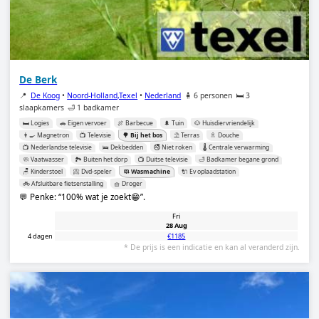
De Berk
📍
De Koog
•
Noord-Holland,Texel
•
Nederland
🧍 6 personen
🛏️ 3
slaapkamers
🛁 1 badkamer
🛏️ Logies
🚗 Eigen vervoer
🍖 Barbecue
🌲 Tuin
🐶 Huisdiervriendelijk
👨‍🍳 Magnetron
📺 Televisie
🌳 Bij het bos
⛱️ Terras
🚿 Douche
📺 Nederlandse televisie
🛌 Dekbedden
🚭 Niet roken
🌡️ Centrale verwarming
🧼 Vaatwasser
🏞️ Buiten het dorp
📺 Duitse televisie
🛁 Badkamer begane grond
🪑 Kinderstoel
📀 Dvd-speler
🧼 Wasmachine
🔌 Ev oplaadstation
🚲 Afsluitbare fietsenstalling
🧺 Droger
💬 Penke:
100% wat je zoekt😁
.
Fri
28 Aug
4 dagen
€1185
* De prijs is een indicatie en kan al veranderd zijn.