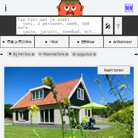
ℹ️
🆕
🎤
❔
🧑🏽‍🤝‍🧑🏻Wie
❔Wat
🗺️Waar
📅Wanneer
⬅️
🌳 Bij het bos
🧼 Wasmachine
📅 augustus
➡️
❎
❎
❎
Kaart tonen