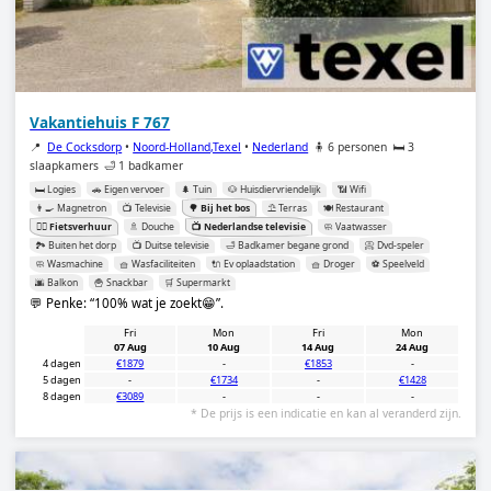
Vakantiehuis F 767
📍
De Cocksdorp
•
Noord-Holland,Texel
•
Nederland
🧍 6 personen
🛏️ 3
slaapkamers
🛁 1 badkamer
🛏️ Logies
🚗 Eigen vervoer
🌲 Tuin
🐶 Huisdiervriendelijk
📶 Wifi
👨‍🍳 Magnetron
📺 Televisie
🌳 Bij het bos
⛱️ Terras
🍽️ Restaurant
🚴‍♂️ Fietsverhuur
🚿 Douche
📺 Nederlandse televisie
🧼 Vaatwasser
🏞️ Buiten het dorp
📺 Duitse televisie
🛁 Badkamer begane grond
📀 Dvd-speler
🧼 Wasmachine
🧺 Wasfaciliteiten
🔌 Ev oplaadstation
🧺 Droger
⚽️ Speelveld
🌆 Balkon
🍟 Snackbar
🛒 Supermarkt
💬 Penke:
100% wat je zoekt😁
.
Fri
Mon
Fri
Mon
07 Aug
10 Aug
14 Aug
24 Aug
4 dagen
€1879
-
€1853
-
5 dagen
-
€1734
-
€1428
8 dagen
€3089
-
-
-
* De prijs is een indicatie en kan al veranderd zijn.