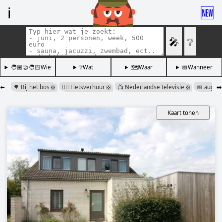
ℹ️
🆕
🎤
❔
🧑🏽‍🤝‍🧑🏻Wie
❔Wat
🗺️Waar
📅Wanneer
⬅️
🌳 Bij het bos
🚴‍♂️ Fietsverhuur
📺 Nederlandse televisie
📅 augus
➡️
❎
❎
❎
Kaart tonen