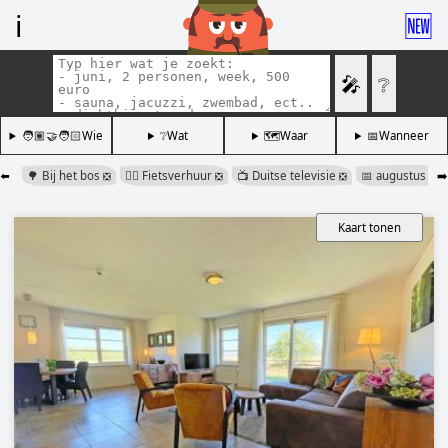
ℹ️
🆕
🎤
❔
🧑🏽‍🤝‍🧑🏻Wie
❔Wat
🗺️Waar
📅Wanneer
⬅️
🌳 Bij het bos
🚴‍♂️ Fietsverhuur
📺 Duitse televisie
📅 augustus
➡️
❎
❎
❎
❎
Kaart tonen