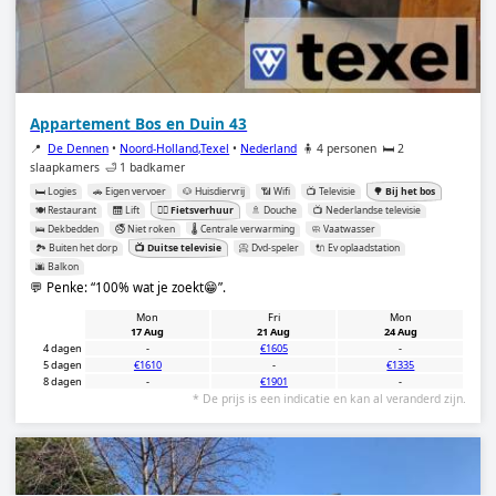
Appartement Bos en Duin 43
📍
De Dennen
•
Noord-Holland,Texel
•
Nederland
🧍 4 personen
🛏️ 2
slaapkamers
🛁 1 badkamer
🛏️ Logies
🚗 Eigen vervoer
🐶 Huisdiervrij
📶 Wifi
📺 Televisie
🌳 Bij het bos
🍽️ Restaurant
🛗 Lift
🚴‍♂️ Fietsverhuur
🚿 Douche
📺 Nederlandse televisie
🛌 Dekbedden
🚭 Niet roken
🌡️ Centrale verwarming
🧼 Vaatwasser
🏞️ Buiten het dorp
📺 Duitse televisie
📀 Dvd-speler
🔌 Ev oplaadstation
🌆 Balkon
💬 Penke:
100% wat je zoekt😁
.
Mon
Fri
Mon
17 Aug
21 Aug
24 Aug
4 dagen
-
€1605
-
5 dagen
€1610
-
€1335
8 dagen
-
€1901
-
* De prijs is een indicatie en kan al veranderd zijn.