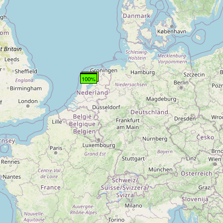
100%
100%
100%
100%
100%
100%
100%
100%
100%
100%
100%
100%
100%
100%
100%
100%
100%
100%
100%
100%
100%
100%
100%
100%
100%
100%
100%
100%
100%
100%
100%
100%
100%
100%
100%
100%
100%
100%
100%
100%
100%
100%
100%
100%
100%
100%
100%
100%
100%
100%
100%
100%
100%
100%
100%
100%
100%
100%
100%
100%
100%
100%
100%
100%
100%
100%
100%
100%
100%
100%
100%
100%
100%
100%
100%
100%
100%
100%
100%
100%
100%
100%
100%
100%
100%
100%
100%
100%
100%
100%
100%
100%
100%
100%
100%
100%
100%
100%
100%
100%
100%
100%
100%
100%
100%
100%
100%
100%
100%
100%
100%
100%
100%
100%
100%
100%
100%
100%
100%
100%
100%
100%
100%
100%
100%
100%
100%
100%
100%
100%
100%
100%
100%
100%
100%
100%
100%
100%
100%
100%
100%
100%
100%
100%
100%
100%
100%
100%
100%
100%
100%
100%
100%
100%
100%
100%
100%
100%
100%
100%
100%
100%
100%
100%
100%
100%
100%
100%
100%
100%
100%
100%
100%
100%
100%
100%
100%
100%
100%
100%
100%
100%
100%
100%
100%
100%
100%
100%
100%
100%
100%
100%
100%
100%
100%
100%
100%
100%
100%
100%
100%
100%
100%
100%
100%
100%
100%
100%
100%
100%
100%
100%
100%
100%
100%
100%
100%
100%
100%
100%
100%
100%
100%
100%
100%
100%
100%
100%
100%
100%
100%
100%
100%
100%
100%
100%
100%
100%
100%
100%
100%
100%
100%
100%
100%
100%
100%
100%
100%
100%