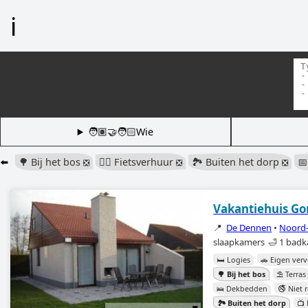
ℹ️
🧑🏽‍🤝‍🧑🏻Wie
⬅️
🌳 Bij het bos
🚴‍♂️ Fietsverhuur
🏞️ Buiten het dorp

❎
❎
❎
Vakantiehuis Go
📍
De Dennen
•
Noord-
slaapkamers
🛁 1 bad
🛏️ Logies
🚗 Eigen ver
🌳 Bij het bos
⛱️ Terras
🛌 Dekbedden
🚭 Niet 
🏞️ Buiten het dorp
📺 