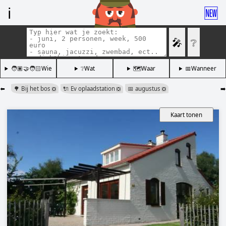
ℹ️
🆕
🎤
❔
🧑🏽‍🤝‍🧑🏻Wie
❔Wat
🗺️Waar
📅Wanneer
⬅️
🌳 Bij het bos
🔌 Ev oplaadstation
📅 augustus
➡️
❎
❎
❎
Kaart tonen