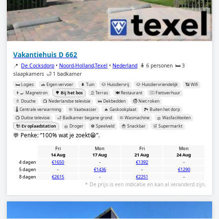
Vakantiehuis D 662
📍
De Cocksdorp
•
Noord-Holland,Texel
•
Nederland
🧍 6 personen
🛏️ 3
slaapkamers
🛁 1 badkamer
🛏️ Logies
🚗 Eigen vervoer
🌲 Tuin
🐶 Huisdiervrij
🐶 Huisdiervriendelijk
📶 Wifi
👨‍🍳 Magnetron
🌳 Bij het bos
⛱️ Terras
🍽️ Restaurant
🚴‍♂️ Fietsverhuur
🚿 Douche
📺 Nederlandse televisie
🛌 Dekbedden
🚭 Niet roken
🌡️ Centrale verwarming
🧼 Vaatwasser
🔥 Gaskookplaat
🏞️ Buiten het dorp
📺 Duitse televisie
🛁 Badkamer begane grond
🧼 Wasmachine
🧺 Wasfaciliteiten
🔌 Ev oplaadstation
🧺 Droger
⚽️ Speelveld
🍟 Snackbar
🛒 Supermarkt
💬 Penke:
100% wat je zoekt😁
.
Fri
Mon
Fri
Mon
14 Aug
17 Aug
21 Aug
24 Aug
4 dagen
€1650
-
€1392
-
5 dagen
-
€1436
-
€1290
8 dagen
€2615
-
€2251
-
* De prijs is een indicatie en kan al veranderd zijn.