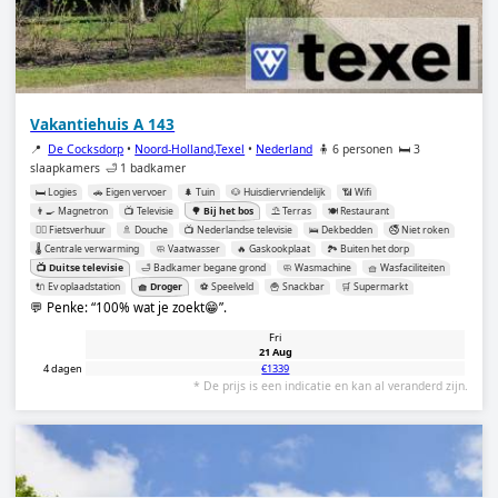
Vakantiehuis A 143
📍
De Cocksdorp
•
Noord-Holland,Texel
•
Nederland
🧍 6 personen
🛏️ 3
slaapkamers
🛁 1 badkamer
🛏️ Logies
🚗 Eigen vervoer
🌲 Tuin
🐶 Huisdiervriendelijk
📶 Wifi
👨‍🍳 Magnetron
📺 Televisie
🌳 Bij het bos
⛱️ Terras
🍽️ Restaurant
🚴‍♂️ Fietsverhuur
🚿 Douche
📺 Nederlandse televisie
🛌 Dekbedden
🚭 Niet roken
🌡️ Centrale verwarming
🧼 Vaatwasser
🔥 Gaskookplaat
🏞️ Buiten het dorp
📺 Duitse televisie
🛁 Badkamer begane grond
🧼 Wasmachine
🧺 Wasfaciliteiten
🔌 Ev oplaadstation
🧺 Droger
⚽️ Speelveld
🍟 Snackbar
🛒 Supermarkt
💬 Penke:
100% wat je zoekt😁
.
Fri
21 Aug
4 dagen
€1339
* De prijs is een indicatie en kan al veranderd zijn.