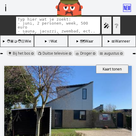
ℹ️
🆕
🎤
❔
🧑🏽‍🤝‍🧑🏻Wie
❔Wat
🗺️Waar
📅Wanneer
⬅️
🌳 Bij het bos
📺 Duitse televisie
🧺 Droger
📅 augustus
➡️
❎
❎
❎
❎
Kaart tonen