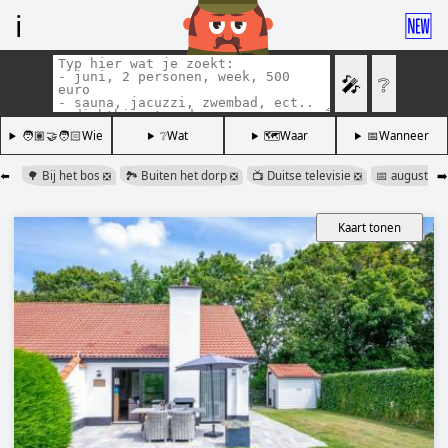
ℹ️
🆕
🎤
❔
🧑🏽‍🤝‍🧑🏻Wie
❔Wat
🗺️Waar
📅Wanneer
⬅️
🌳 Bij het bos
🏞️ Buiten het dorp
📺 Duitse televisie
📅 augustus
➡️
❎
❎
❎
Kaart tonen