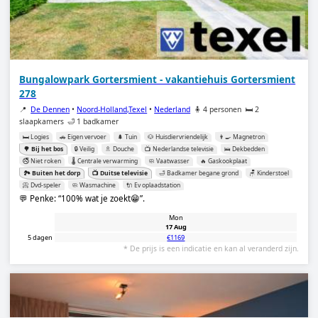
Bungalowpark Gortersmient - vakantiehuis Gortersmient
278
📍
De Dennen
•
Noord-Holland,Texel
•
Nederland
🧍 4 personen
🛏️ 2
slaapkamers
🛁 1 badkamer
🛏️ Logies
🚗 Eigen vervoer
🌲 Tuin
🐶 Huisdiervriendelijk
👨‍🍳 Magnetron
🌳 Bij het bos
🔒 Veilig
🚿 Douche
📺 Nederlandse televisie
🛌 Dekbedden
🚭 Niet roken
🌡️ Centrale verwarming
🧼 Vaatwasser
🔥 Gaskookplaat
🏞️ Buiten het dorp
📺 Duitse televisie
🛁 Badkamer begane grond
🪑 Kinderstoel
📀 Dvd-speler
🧼 Wasmachine
🔌 Ev oplaadstation
💬 Penke:
100% wat je zoekt😁
.
Mon
17 Aug
5 dagen
€1169
* De prijs is een indicatie en kan al veranderd zijn.