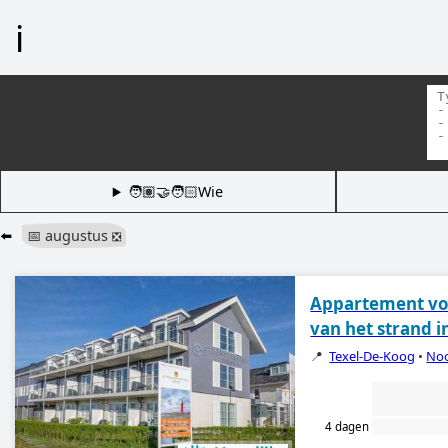
ℹ️
🧑🏽‍🤝‍🧑🏻Wie
⬅️
📅 augustus
❎
Appartement voo
van het strand i
📍
Texel-De-Koog
•
Noo
4 dagen