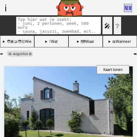
ℹ️
🆕
🎤
❔
🧑🏽‍🤝‍🧑🏻Wie
❔Wat
🗺️Waar
📅Wanneer
⬅️
📅 augustus
➡️
❎
Kaart tonen