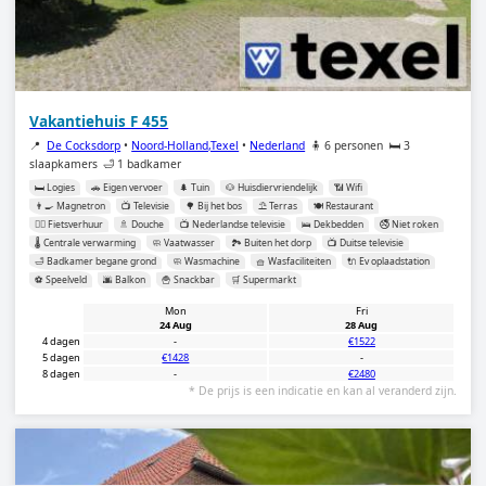
Vakantiehuis F 455
📍
De Cocksdorp
•
Noord-Holland,Texel
•
Nederland
🧍 6 personen
🛏️ 3
slaapkamers
🛁 1 badkamer
🛏️ Logies
🚗 Eigen vervoer
🌲 Tuin
🐶 Huisdiervriendelijk
📶 Wifi
👨‍🍳 Magnetron
📺 Televisie
🌳 Bij het bos
⛱️ Terras
🍽️ Restaurant
🚴‍♂️ Fietsverhuur
🚿 Douche
📺 Nederlandse televisie
🛌 Dekbedden
🚭 Niet roken
🌡️ Centrale verwarming
🧼 Vaatwasser
🏞️ Buiten het dorp
📺 Duitse televisie
🛁 Badkamer begane grond
🧼 Wasmachine
🧺 Wasfaciliteiten
🔌 Ev oplaadstation
⚽️ Speelveld
🌆 Balkon
🍟 Snackbar
🛒 Supermarkt
Mon
Fri
24 Aug
28 Aug
4 dagen
-
€1522
5 dagen
€1428
-
8 dagen
-
€2480
* De prijs is een indicatie en kan al veranderd zijn.