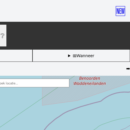
🆕
❔
📅Wanneer
➡️