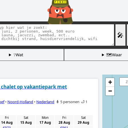
🎤
❔Wat
🗺️Waar
+
s chalet op vakantiepark met
−
oef
•
Noord-Holland
•
Nederland
🧍 5 personen
🛁 1
Fri
Sat
Mon
Fri
Sat
14 Aug
15 Aug
17 Aug
28 Aug
29 Aug
€973
-
-
€961
-