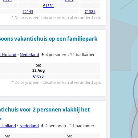
-
-
€1531
-
-
-
€2143
-
-
€1385
* De prijs is een indicatie en kan al veranderd zijn.
soons vakantiehuis op een familiepark
-Holland
•
Nederland
🧍 4 personen
🛁 1 badkamer
Sat
22 Aug
€1096
* De prijs is een indicatie en kan al veranderd zijn.
tiehuis voor 2 personen vlakbij het
.
-Holland
•
Nederland
🧍 2 personen
🛁 1 badkamer
Sat
Sat