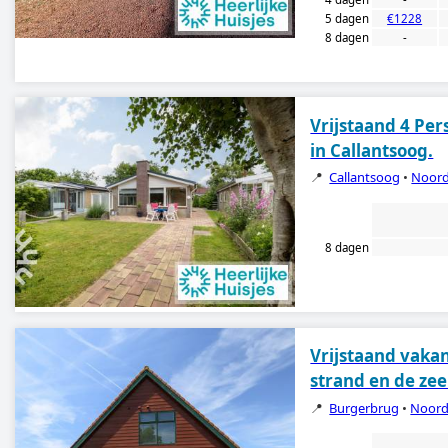
5 dagen
€1228
8 dagen
-
Vrijstaand 4 Per
in Callantsoog.
📍
Callantsoog
•
Noord
8 dagen
Vrijstaand vakan
strand en de zee
📍
Burgerbrug
•
Noord