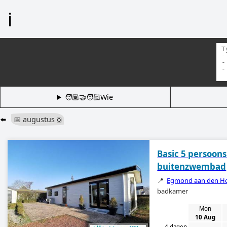
ℹ️
🧑🏽‍🤝‍🧑🏻Wie
⬅️
📅 augustus
❎
Basic 5 persoon
buitenzwembad
📍
Egmond aan den H
badkamer
Mon
10 Aug
4 dagen
-