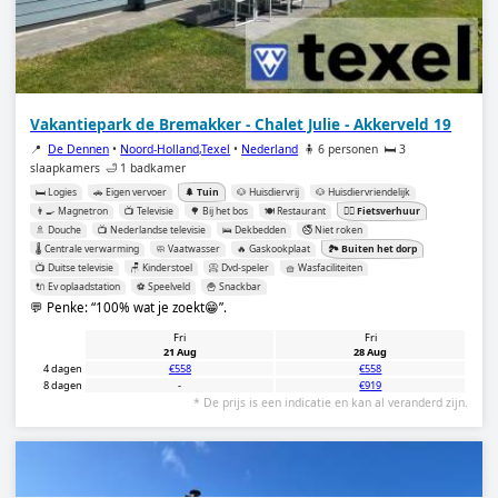
Vakantiepark de Bremakker - Chalet Julie - Akkerveld 19
📍
De Dennen
•
Noord-Holland,Texel
•
Nederland
🧍 6 personen
🛏️ 3
slaapkamers
🛁 1 badkamer
🛏️ Logies
🚗 Eigen vervoer
🌲 Tuin
🐶 Huisdiervrij
🐶 Huisdiervriendelijk
👨‍🍳 Magnetron
📺 Televisie
🌳 Bij het bos
🍽️ Restaurant
🚴‍♂️ Fietsverhuur
🚿 Douche
📺 Nederlandse televisie
🛌 Dekbedden
🚭 Niet roken
🌡️ Centrale verwarming
🧼 Vaatwasser
🔥 Gaskookplaat
🏞️ Buiten het dorp
📺 Duitse televisie
🪑 Kinderstoel
📀 Dvd-speler
🧺 Wasfaciliteiten
🔌 Ev oplaadstation
⚽️ Speelveld
🍟 Snackbar
💬 Penke:
100% wat je zoekt😁
.
Fri
Fri
21 Aug
28 Aug
4 dagen
€558
€558
8 dagen
-
€919
* De prijs is een indicatie en kan al veranderd zijn.