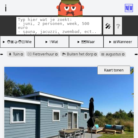
ℹ️
🆕
🎤
❔
🧑🏽‍🤝‍🧑🏻Wie
❔Wat
🗺️Waar
📅Wanneer
⬅️
🌲 Tuin
🚴‍♂️ Fietsverhuur
🏞️ Buiten het dorp
📅 augustus
➡️
❎
❎
❎
❎
Kaart tonen