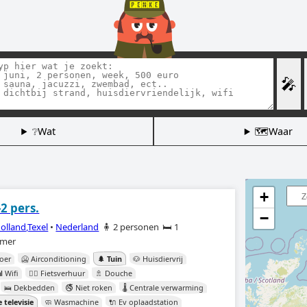
🎤
❔Wat
🗺️Waar
+
2 pers.
−
lland,Texel
•
Nederland
🧍 2 personen
🛏️ 1
amer
voer
🥶 Airconditioning
🌲 Tuin
🐶 Huisdiervrij
 Wifi
🚴‍♂️ Fietsverhuur
🚿 Douche
🛌 Dekbedden
🚭 Niet roken
🌡️ Centrale verwarming
 televisie
🧼 Wasmachine
🔌 Ev oplaadstation