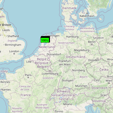
100%
100%
100%
100%
100%
100%
100%
100%
100%
100%
100%
100%
100%
100%
100%
100%
100%
100%
100%
100%
100%
100%
100%
100%
100%
100%
100%
100%
100%
100%
100%
100%
100%
100%
100%
100%
100%
100%
100%
100%
100%
100%
100%
100%
100%
100%
100%
100%
100%
100%
100%
100%
100%
100%
100%
100%
100%
100%
100%
100%
100%
100%
100%
100%
100%
100%
100%
100%
100%
100%
100%
100%
100%
100%
100%
100%
100%
100%
100%
100%
100%
100%
100%
100%
100%
100%
100%
100%
100%
100%
100%
100%
100%
100%
100%
100%
100%
100%
100%
100%
100%
100%
100%
100%
100%
100%
100%
100%
100%
100%
100%
100%
100%
100%
100%
100%
100%
100%
100%
100%
100%
100%
100%
100%
100%
100%
100%
100%
100%
100%
100%
100%
100%
100%
100%
100%
100%
100%
100%
100%
100%
100%
100%
100%
100%
100%
100%
100%
100%
100%
100%
100%
100%
100%
100%
100%
100%
100%
100%
100%
100%
100%
100%
100%
100%
100%
100%
100%
100%
100%
100%
100%
100%
100%
100%
100%
100%
100%
100%
100%
100%
100%
100%
100%
100%
100%
100%
100%
100%
100%
100%
100%
100%
100%
100%
100%
100%
100%
100%
100%
100%
100%
100%
100%
100%
100%
100%
100%
100%
100%
100%
100%
100%
100%
100%
100%
100%
100%
100%
100%
100%
100%
100%
100%
100%
100%
100%
100%
100%
100%
100%
100%
100%
100%
100%
100%
100%
100%
100%
100%
100%
100%
100%
100%
100%
100%
100%
100%
100%
100%