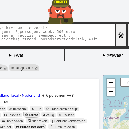
🎤
❔Wat
🗺️Waar
nd
📅 augustus
❎
❎
+
−
lland,Texel
•
Nederland
🧍 6 personen
🛏️ 3
kamer
voer
🍖 Barbecue
🌲 Tuin
🐶 Huisdiervriendelijk
📺 Televisie
⛱️ Terras
🔒 Veilig
🚿 Douche
🛌 Dekbedden
🚭 Niet roken
🌡️ Centrale verwarming
okplaat
🏞️ Buiten het dorp
📺 Duitse televisie