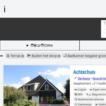
ℹ️
🧑🏽‍🤝‍🧑🏻Wie
⬅️
⛱️ Terras
🏞️ Buiten het dorp
🛁 Badkamer begane gro
❎
❎
Achterhuis
📍
De Koog
•
Noord-Ho
slaapkamers
🛁 1 bad
🛏️ Logies
🚗 Eigen ver
📶 Wifi
👨‍🍳 Magnetron
📺 Nederlandse televisie
🧼 Vaatwasser
🔥 Gasko