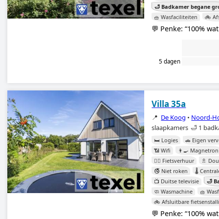
🛁 Badkamer begane gr
🧺 Wasfaciliteiten
🚲 Af
💬 Penke:
100% wat 
5 dagen
Villa 35a
📍
De Koog
•
Noord-Ho
slaapkamers
🛁 1 bad
🛏️ Logies
🚗 Eigen ver
📶 Wifi
👨‍🍳 Magnetron
🚴‍♂️ Fietsverhuur
🚿 Do
🚭 Niet roken
🌡️ Centr
📺 Duitse televisie
🛁 
🧼 Wasmachine
🧺 Wasf
🚲 Afsluitbare fietsenstal
💬 Penke:
100% wat 