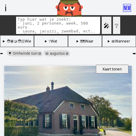
ℹ️
🆕
🎤
❔
🧑🏽‍🤝‍🧑🏻Wie
❔Wat
🗺️Waar
📅Wanneer
⬅️
🌳 Omheinde tuin
📅 augustus
➡️
❎
❎
Kaart tonen