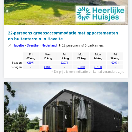
22-persoons groepsaccommodatie met appartementen
en buitenterrein in Havelte
📍
Havelte
•
Drenthe
•
Nederland
🧍 22 personen
🛁 5 badkamers
Fri
Mon
Fri
Mon
Mon
Fri
07 Aug
10 Aug
14 Aug
17 Aug
24 Aug
28 Aug
4 dagen
€2971
-
€2971
-
-
€2971
5 dagen
-
€3180
-
€3180
€3180
-
* De prijs is een indicatie en kan al veranderd zijn.