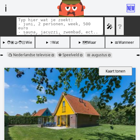
ℹ️
🆕
🎤
❔
🧑🏽‍🤝‍🧑🏻Wie
❔Wat
🗺️Waar
📅Wanneer
⬅️
📺 Nederlandse televisie
⚽️ Speelveld
📅 augustus
➡️
❎
❎
❎
Kaart tonen