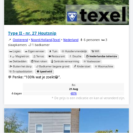
Type II - nr. 27 Houtsnip
📍
Oosterend
•
Noord-Holland,Texel
•
Nederland
🧍 6 personen
🛏️ 3
slaapkamers
🛁 1 badkamer
🛏️ Logies
🚗 Eigen vervoer
🌲 Tuin
🐶 Huisdiervriendelijk
📶 Wifi
👨‍🍳 Magnetron
⛱️ Terras
🍽️ Restaurant
🚿 Douche
📺 Nederlandse televisie
🛌 Dekbedden
🚭 Niet roken
🌡️ Centrale verwarming
🧼 Vaatwasser
🏞️ Buiten het dorp
🛁 Badkamer begane grond
🪑 Kinderstoel
🧼 Wasmachine
🔌 Ev oplaadstation
⚽️ Speelveld
💬 Penke:
100% wat je zoekt😁
.
Fri
21 Aug
4 dagen
€876
* De prijs is een indicatie en kan al veranderd zijn.