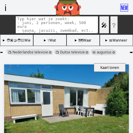
ℹ️
🆕
🎤
❔
🧑🏽‍🤝‍🧑🏻Wie
❔Wat
🗺️Waar
📅Wanneer
⬅️
📺 Nederlandse televisie
📺 Duitse televisie
📅 augustus
➡️
❎
❎
❎
Kaart tonen