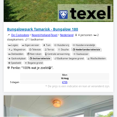
Bungalowpark Tamarisk - Bungalow 180
📍
De Cocksdorp
•
Noord-Holland,Texel
•
Nederland
🧍 4 personen
🛏️ 2
slaapkamers
🛁 1 badkamer
🛏️ Logies
🚗 Eigen vervoer
🌲 Tuin
🐶 Huisdiervrij
🐶 Huisdiervriendelijk
👨‍🍳 Magnetron
📺 Televisie
⛱️ Terras
🚿 Douche
📺 Nederlandse televisie
🛌 Dekbedden
🚭 Niet roken
🌡️ Centrale verwarming
🧼 Vaatwasser
🔥 Gaskookplaat
📺 Duitse televisie
🛁 Badkamer begane grond
🧺 Wasfaciliteiten
⚽️ Speelveld
🔽 Begane grond
💬 Penke:
100% wat je zoekt😁
.
Mon
10 Aug
5 dagen
€735
* De prijs is een indicatie en kan al veranderd zijn.