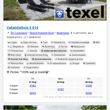
Vakantiehuis E 614
📍
De Cocksdorp
•
Noord-Holland,Texel
•
Nederland
🧍 6 personen
🛏️ 3
slaapkamers
🛁 1 badkamer
🛏️ Logies
🚗 Eigen vervoer
🌲 Tuin
🐶 Huisdiervrij
🐶 Huisdiervriendelijk
📶 Wifi
👨‍🍳 Magnetron
📺 Televisie
🌳 Bij het bos
⛱️ Terras
🍽️ Restaurant
🚴‍♂️ Fietsverhuur
🚿 Douche
📺 Nederlandse televisie
🛌 Dekbedden
🚭 Niet roken
🌡️ Centrale verwarming
🧼 Vaatwasser
🔥 Gaskookplaat
🏞️ Buiten het dorp
📺 Duitse televisie
🛁 Badkamer begane grond
🧼 Wasmachine
🧺 Wasfaciliteiten
🔌 Ev oplaadstation
🧺 Droger
⚽️ Speelveld
🍟 Snackbar
🛒 Supermarkt
💬 Penke:
100% wat je zoekt😁
.
Fri
Mon
Fri
21 Aug
24 Aug
28 Aug
4 dagen
€1462
-
€1436
5 dagen
-
€1357
-
8 dagen
€2374
-
€2342
* De prijs is een indicatie en kan al veranderd zijn.