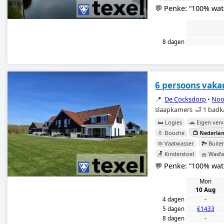
💬 Penke:
100% wat 
8 dagen
6 persoons vaka
📍
De Cocksdorp
•
Noo
slaapkamers
🛁 1 bad
🛏️ Logies
🚗 Eigen ver
🚿 Douche
📺 Nederlan
🧼 Vaatwasser
🏞️ Buit
🪑 Kinderstoel
🧺 Wasfac
💬 Penke:
100% wat 
Mon
10 Aug
4 dagen
-
5 dagen
€1433
8 dagen
-