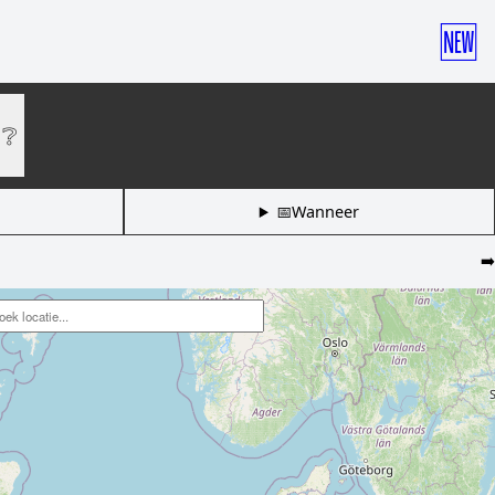
🆕
❔
📅Wanneer
➡️