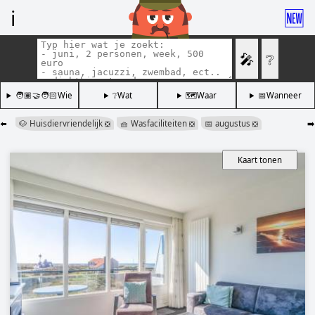
ℹ️
🆕
🎤
❔
🧑🏽‍🤝‍🧑🏻Wie
❔Wat
🗺️Waar
📅Wanneer
⬅️
🐶 Huisdiervriendelijk
🧺 Wasfaciliteiten
📅 augustus
➡️
❎
❎
❎
Kaart tonen