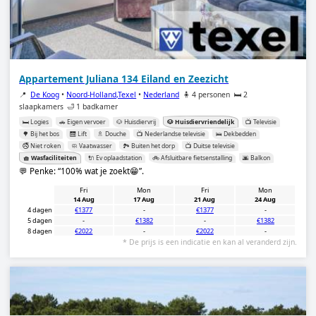
Appartement Juliana 134 Eiland en Zeezicht
📍
De Koog
•
Noord-Holland,Texel
•
Nederland
🧍 4 personen
🛏️ 2
slaapkamers
🛁 1 badkamer
🛏️ Logies
🚗 Eigen vervoer
🐶 Huisdiervrij
🐶 Huisdiervriendelijk
📺 Televisie
🌳 Bij het bos
🛗 Lift
🚿 Douche
📺 Nederlandse televisie
🛌 Dekbedden
🚭 Niet roken
🧼 Vaatwasser
🏞️ Buiten het dorp
📺 Duitse televisie
🧺 Wasfaciliteiten
🔌 Ev oplaadstation
🚲 Afsluitbare fietsenstalling
🌆 Balkon
💬 Penke:
100% wat je zoekt😁
.
Fri
Mon
Fri
Mon
14 Aug
17 Aug
21 Aug
24 Aug
4 dagen
€1377
-
€1377
-
5 dagen
-
€1382
-
€1382
8 dagen
€2022
-
€2022
-
* De prijs is een indicatie en kan al veranderd zijn.